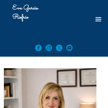
Eva Garcia
Riofrío